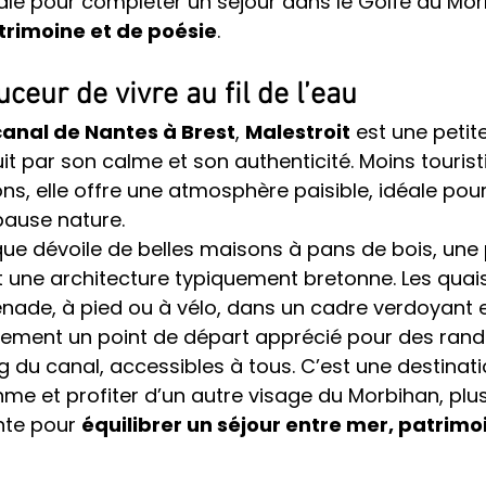
le pour compléter un séjour dans le Golfe du Mor
trimoine et de poésie
.
uceur de vivre au fil de l’eau
canal de Nantes à Brest
, 
Malestroit
 est une petite
it par son calme et son authenticité. Moins tourist
ons, elle offre une atmosphère paisible, idéale pou
pause nature.
que dévoile de belles maisons à pans de bois, une 
 une architecture typiquement bretonne. Les quai
enade, à pied ou à vélo, dans un cadre verdoyant 
alement un point de départ apprécié pour des ran
g du canal, accessibles à tous. C’est une destinati
thme et profiter d’un autre visage du Morbihan, plus
te pour 
équilibrer un séjour entre mer, patrimo