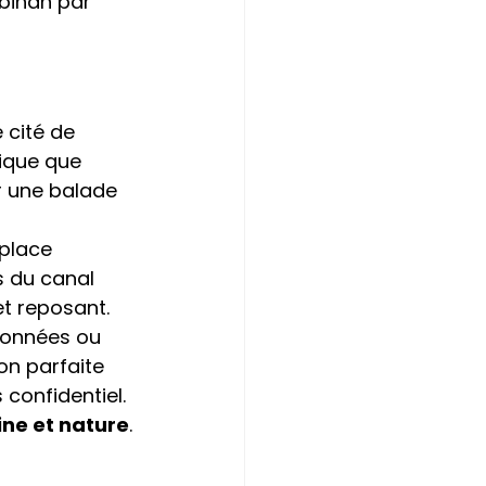
bihan par 
 cité de 
ique que 
r une balade 
place 
s du canal 
et reposant.
données ou 
on parfaite 
 confidentiel.
ine et nature
.