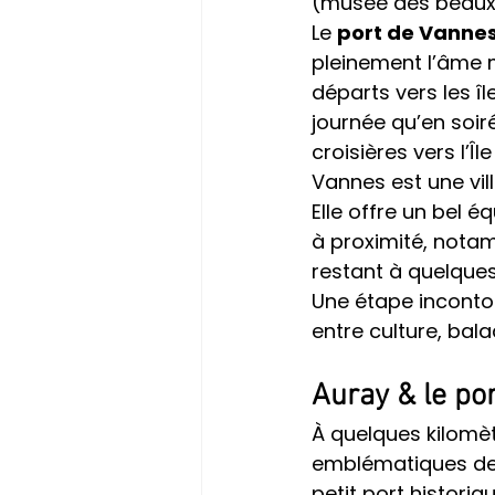
(musée des beaux-
Le 
port de Vanne
pleinement l’âme m
départs vers les îl
journée qu’en soir
croisières vers l’Îl
Vannes est une ville
Elle offre un bel 
à proximité, notam
restant à quelques
Une étape inconto
entre culture, bal
Auray & le po
À quelques kilomè
emblématiques de 
petit port histori