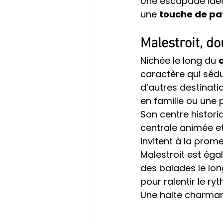
Une escapade idéa
une 
touche de pa
Malestroit, do
Nichée le long du 
caractère qui sédu
d’autres destinati
en famille ou une 
Son centre histori
centrale animée et
invitent à la prom
Malestroit est ég
des balades le lon
pour ralentir le ry
Une halte charman