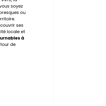
vous soyez 
toresques ou 
ritoire.
couvrir ses 
té locale et 
urnables à 
tour de 