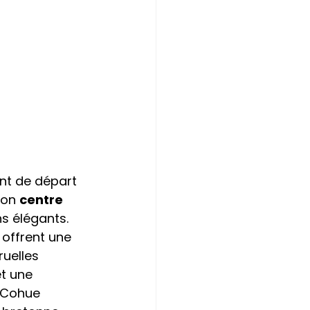
int de départ 
son 
centre 
ns élégants.
i offrent une 
uelles 
t une 
a Cohue 