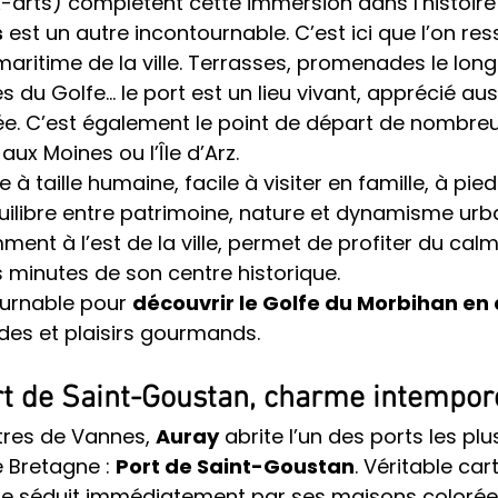
arts) complètent cette immersion dans l’histoire
s
 est un autre incontournable. C’est ici que l’on res
aritime de la ville. Terrasses, promenades le long
es du Golfe… le port est un lieu vivant, apprécié aus
ée. C’est également le point de départ de nombre
e aux Moines ou l’Île d’Arz.
 à taille humaine, facile à visiter en famille, à pied
équilibre entre patrimoine, nature et dynamisme urba
ment à l’est de la ville, permet de profiter du calm
 minutes de son centre historique.
urnable pour 
découvrir le Golfe du Morbihan en
ades et plaisirs gourmands.
rt de Saint-Goustan, charme intempor
tres de Vannes, 
Auray
 abrite l’un des ports les plu
Bretagne : 
Port de Saint-Goustan
. Véritable car
que séduit immédiatement par ses maisons colorées