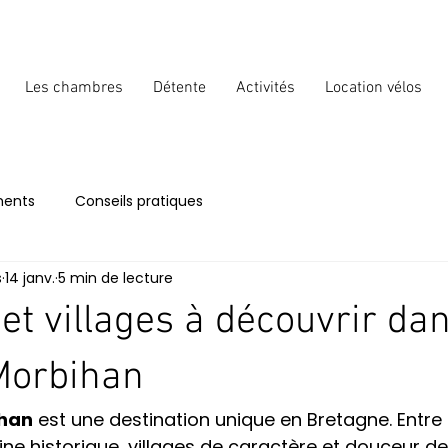
Les chambres
Détente
Activités
Location vélos
ents
Conseils pratiques
s
14 janv.
5 min de lecture
 et villages à découvrir dan
Morbihan
ihan
 est une destination unique en Bretagne. Entre
ine historique, villages de caractère et douceur de 