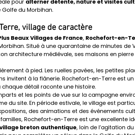
éale pour 
alterner détente, nature et visites cult
e Golfe du Morbihan.
erre, village de caractère
Plus Beaux Villages de France
, 
Rochefort-en-Te
 Morbihan. Situé à une quarantaine de minutes de 
 son architecture médiévale, ses maisons en pierre 
ntièrement à pied. Les ruelles pavées, les petites pla
s invitent à la flânerie. Rochefort-en-Terre est un l
 chaque détail raconte une histoire.
mparts et les points de vue sur la campagne envir
e du site. En période estivale, le village est parti
xpositions, des animations et des événements cult
familles, Rochefort-en-Terre est une excellente id
village breton authentique
, loin de l’agitation du 