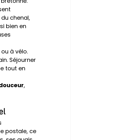
 bretonne.
sent 
 du chenal, 
si bien en 
uses 
 ou à vélo. 
in. Séjourner 
e tout en 
 douceur
, 
el
s 
te postale, ce 
, ses quais 