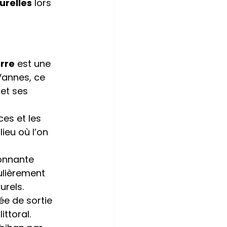
urelles
 lors 
rre
 est une 
Vannes, ce 
et ses 
ces et les 
ieu où l’on 
onnante 
culièrement 
urels.
ée de sortie 
littoral.