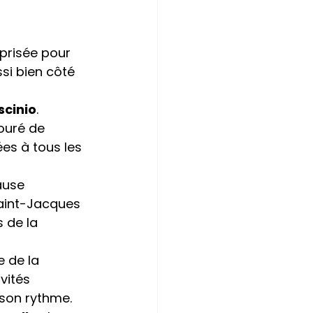
 prisée pour 
si bien côté 
scinio
. 
ouré de 
es à tous les 
ause 
aint-Jacques 
 de la 
 de la 
vités 
 son rythme.