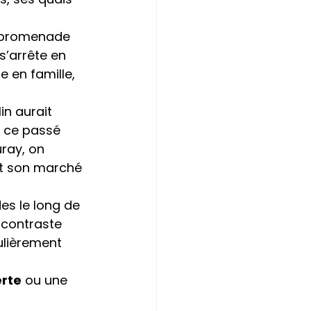
e promenade 
s’arrête en 
 en famille, 
in aurait 
 ce passé 
ray, on 
t son marché 
es le long de 
 contraste 
ulièrement 
rte
 ou une 