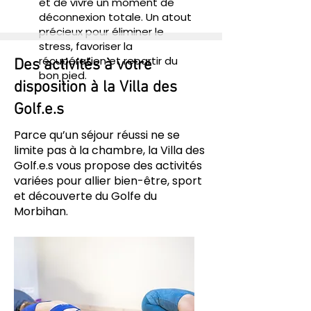
et de vivre un moment de
déconnexion totale. Un atout
précieux pour éliminer le
stress, favoriser la
récupération et repartir du
Des activités à votre
bon pied.
disposition à la Villa des
Golf.e.s
Parce qu’un séjour réussi ne se
limite pas à la chambre, la Villa des
Golf.e.s vous propose des activités
variées pour allier bien-être, sport
et découverte du Golfe du
Morbihan.