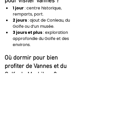
pour visiter Vannes ?
1 jour
 : centre historique, 
remparts, port.
2 jours
 : ajout de Conleau, du 
Golfe ou d’un musée.
3 jours et plus
 : exploration 
approfondie du Golfe et des 
environs.
Où dormir pour bien 
profiter de Vannes et du 
Golfe du Morbihan ?
Pour profiter pleinement de 
Vannes, l’idéal est de séjourner 
dans un hébergement 
bien situé
, 
permettant de rejoindre 
rapidement le centre-ville tout en 
restant au calme.