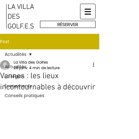
RÉSERVER
Post
Actualités
La Villa des Golfes
Actualités
26 janv.
4 min de lecture
Vannes : les lieux
La région
incontournables à découvrir
Évenements
Conseils pratiques