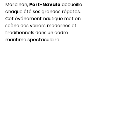
Morbihan, 
Port-Navalo
 accueille 
chaque été ses grandes régates. 
Cet événement nautique met en 
scène des voiliers modernes et 
traditionnels dans un cadre 
maritime spectaculaire.
C’est un rendez-vous très apprécié 
des amateurs de voile, mais aussi 
des visiteurs qui souhaitent 
découvrir la 
presqu’île de 
Rhuys
 dans une ambiance animée.
Conseil séjour
 : séjourner côté 
Vannes / Theix permet d’explorer à 
la fois le Golfe et la presqu’île sans 
changer d’hébergement.
Festival d’Arvor à  Vannes
Les 14 au 16 août 2026