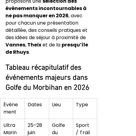
proposons une 
sélection des 
événements incontournables à 
ne pas manquer en 2026
, avec 
pour chacun une présentation 
détaillée, des conseils pratiques et 
des idées de séjour à proximité de 
Vannes
, 
Theix
 et de la 
presqu’île 
de Rhuys
.
Tableau récapitulatif des 
événements majeurs dans 
Golfe du Morbihan en 2026
Événe
Dates
Lieu
Type
ment
Ultra 
25–28 
Golfe 
Sport 
Marin 
juin 
du 
/ Trail