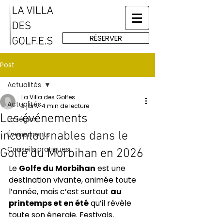
RÉSERVER
Post
Actualités
La Villa des Golfes
Actualités
3 janv.
4 min de lecture
Les événements
La région
incontournables dans le
Évenements
Conseils pratiques
Golfe du Morbihan en 2026
Le 
Golfe du Morbihan
 est une 
destination vivante, animée toute 
l’année, mais c’est surtout 
au 
printemps et en été
 qu’il révèle 
toute son énergie. Festivals, 